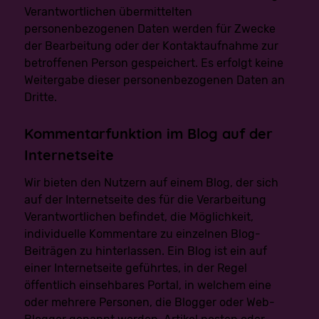
die sich aus ihrer besonderen Situation ergeben,
Verantwortlichen übermittelten
jederzeit gegen die Verarbeitung sie betreffender
personenbezogenen Daten werden für Zwecke
personenbezogener Daten, die aufgrund von Art. 6 Abs. 1
Buchstaben e oder f DS-GVO erfolgt, Widerspruch
der Bearbeitung oder der Kontaktaufnahme zur
einzulegen. Dies gilt auch für ein auf diese
betroffenen Person gespeichert. Es erfolgt keine
Bestimmungen gestütztes Profiling.
Weitergabe dieser personenbezogenen Daten an
Wir verarbeiten die personenbezogenen Daten im Falle
Dritte.
des Widerspruchs nicht mehr, es sei denn, wir können
zwingende schutzwürdige Gründe für die Verarbeitung
nachweisen, die den Interessen, Rechten und Freiheiten
Kommentarfunktion im Blog auf der
der betroffenen Person überwiegen, oder die
Verarbeitung dient der Geltendmachung, Ausübung oder
Internetseite
Verteidigung von Rechtsansprüchen.
Wir bieten den Nutzern auf einem Blog, der sich
Verarbeiten wir personenbezogene Daten, um
auf der Internetseite des für die Verarbeitung
Direktwerbung zu betreiben, so hat die betroffene Person
das Recht, jederzeit Widerspruch gegen die Verarbeitung
Verantwortlichen befindet, die Möglichkeit,
der personenbezogenen Daten zum Zwecke derartiger
individuelle Kommentare zu einzelnen Blog-
Werbung einzulegen. Dies gilt auch für das Profiling,
soweit es mit solcher Direktwerbung in Verbindung steht.
Beiträgen zu hinterlassen. Ein Blog ist ein auf
Widerspricht die betroffene Person gegenüber der
einer Internetseite geführtes, in der Regel
Verarbeitung für Zwecke der Direktwerbung, so werden
wir die personenbezogenen Daten nicht mehr für diese
öffentlich einsehbares Portal, in welchem eine
Zwecke verarbeiten.
oder mehrere Personen, die Blogger oder Web-
Zudem hat die betroffene Person das Recht, aus