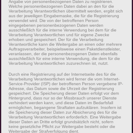
Angabe von personenbezogenen Daten zu registrieren.
Auftragsverarbeiters befugt sind, die
Welche personenbezogenen Daten dabei an den für die
personenbezogenen Daten zu verarbeiten.
Verarbeitung Verantwortlichen übermittelt werden, ergibt sich
aus der jeweiligen Eingabemaske, die für die Registrierung
verwendet wird. Die von der betroffenen Person
k) Einwilligung
eingegebenen personenbezogenen Daten werden
ausschließlich für die interne Verwendung bei dem für die
Verarbeitung Verantwortlichen und für eigene Zwecke
Einwilligung ist jede von der betroffenen
erhoben und gespeichert. Der für die Verarbeitung
Person freiwillig für den bestimmten Fall in
Verantwortliche kann die Weitergabe an einen oder mehrere
Auftragsverarbeiter, beispielsweise einen Paketdienstleister,
informierter Weise und unmissverständlich
veranlassen, der die personenbezogenen Daten ebenfalls
abgegebene Willensbekundung in Form einer
ausschließlich für eine interne Verwendung, die dem für die
Verarbeitung Verantwortlichen zuzurechnen ist, nutzt.
Erklärung oder einer sonstigen eindeutigen
bestätigenden Handlung, mit der die
Durch eine Registrierung auf der Internetseite des für die
Verarbeitung Verantwortlichen wird ferner die vom Internet-
betroffene Person zu verstehen gibt, dass sie
Service-Provider (ISP) der betroffenen Person vergebene IP-
mit der Verarbeitung der sie betreffenden
Adresse, das Datum sowie die Uhrzeit der Registrierung
gespeichert. Die Speicherung dieser Daten erfolgt vor dem
personenbezogenen Daten einverstanden ist.
Hintergrund, dass nur so der Missbrauch unserer Dienste
verhindert werden kann, und diese Daten im Bedarfsfall
ermöglichen, begangene Straftaten aufzuklären. Insofern ist
Name und Anschrift des für die
die Speicherung dieser Daten zur Absicherung des für die
Verarbeitung Verantwortlichen erforderlich. Eine Weitergabe
Verarbeitung Verantwortlichen
dieser Daten an Dritte erfolgt grundsätzlich nicht, sofern
keine gesetzliche Pflicht zur Weitergabe besteht oder die
Verantwortlicher im Sinne der Datenschutz-
Weitergabe der Strafverfolgung dient.