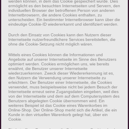
Hinzuziehung zusätzlicher Informationen nicht
werden können, in dem das Cookie gespeichert wurde. Dies
ermöglicht es den besuchten Internetseiten und Servern, den
mehr einer spezifischen betroffenen Person
individuellen Browser der betroffenen Person von anderen
zugeordnet werden können, sofern diese
Internetbrowsern, die andere Cookies enthalten, zu
unterscheiden. Ein bestimmter Internetbrowser kann über die
zusätzlichen Informationen gesondert
eindeutige Cookie-ID wiedererkannt und identifiziert werden.
aufbewahrt werden und technischen und
Durch den Einsatz von Cookies kann den Nutzern dieser
organisatorischen Maßnahmen unterliegen, die
Internetseite nutzerfreundlichere Services bereitstellen, die
gewährleisten, dass die personenbezogenen
ohne die Cookie-Setzung nicht möglich wären.
Daten nicht einer identifizierten oder
Mittels eines Cookies können die Informationen und
identifizierbaren natürlichen Person
Angebote auf unserer Internetseite im Sinne des Benutzers
zugewiesen werden.
optimiert werden. Cookies ermöglichen uns, wie bereits
erwähnt, die Benutzer unserer Internetseite
wiederzuerkennen. Zweck dieser Wiedererkennung ist es,
g) Verantwortlicher oder für die
den Nutzern die Verwendung unserer Internetseite zu
erleichtern. Der Benutzer einer Internetseite, die Cookies
Verarbeitung Verantwortlicher
verwendet, muss beispielsweise nicht bei jedem Besuch der
Internetseite erneut seine Zugangsdaten eingeben, weil dies
von der Internetseite und dem auf dem Computersystem des
Verantwortlicher oder für die Verarbeitung
Benutzers abgelegten Cookie übernommen wird. Ein
Verantwortlicher ist die natürliche oder
weiteres Beispiel ist das Cookie eines Warenkorbes im
Online-Shop. Der Online-Shop merkt sich die Artikel, die ein
juristische Person, Behörde, Einrichtung oder
Kunde in den virtuellen Warenkorb gelegt hat, über ein
andere Stelle, die allein oder gemeinsam mit
Cookie.
anderen über die Zwecke und Mittel der