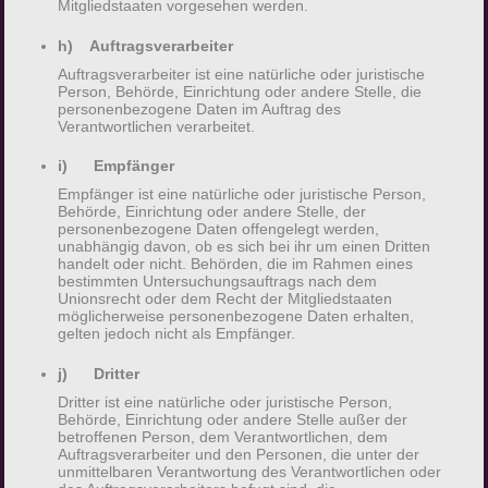
physischen, physiologischen, genetischen,
Mitgliedstaaten vorgesehen werden.
psychischen, wirtschaftlichen, kulturellen oder
h) Auftragsverarbeiter
sozialen Identität dieser natürlichen Person
Auftragsverarbeiter ist eine natürliche oder juristische
sind, identifiziert werden kann.
Person, Behörde, Einrichtung oder andere Stelle, die
personenbezogene Daten im Auftrag des
Verantwortlichen verarbeitet.
b) betroffene Person
i) Empfänger
Betroffene Person ist jede identifizierte oder
Empfänger ist eine natürliche oder juristische Person,
identifizierbare natürliche Person, deren
Behörde, Einrichtung oder andere Stelle, der
personenbezogene Daten offengelegt werden,
personenbezogene Daten von dem für die
unabhängig davon, ob es sich bei ihr um einen Dritten
Verarbeitung Verantwortlichen verarbeitet
handelt oder nicht. Behörden, die im Rahmen eines
bestimmten Untersuchungsauftrags nach dem
werden.
Unionsrecht oder dem Recht der Mitgliedstaaten
möglicherweise personenbezogene Daten erhalten,
gelten jedoch nicht als Empfänger.
c) Verarbeitung
j) Dritter
Verarbeitung ist jeder mit oder ohne Hilfe
Dritter ist eine natürliche oder juristische Person,
automatisierter Verfahren ausgeführte
Behörde, Einrichtung oder andere Stelle außer der
Vorgang oder jede solche Vorgangsreihe im
betroffenen Person, dem Verantwortlichen, dem
Auftragsverarbeiter und den Personen, die unter der
Zusammenhang mit personenbezogenen
unmittelbaren Verantwortung des Verantwortlichen oder