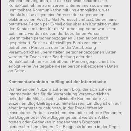
Vorschriften Angaben, die eine schnelle elektronische
LocalStorage
Kontaktaufnahme zu unserem Unternehmen sowie eine
unmittelbare Kommunikation mit uns ermöglichen, was
Die Internetseiten verwenden teilweise so
ebenfalls eine allgemeine Adresse der sogenannten
elektronischen Post (E-Mail-Adresse) umfasst. Sofern eine
genannte Cookies, LocalStorage und
betroffene Person per E-Mail oder über ein Kontaktformular
SessionStorage. Dies dient dazu, unser Angebot
den Kontakt mit dem für die Verarbeitung Verantwortlichen
aufnimmt, werden die von der betroffenen Person
nutzerfreundlicher, effektiver und sicherer zu
übermittelten personenbezogenen Daten automatisch
machen. Local Storage und SessionStorage ist
gespeichert. Solche auf freiwilliger Basis von einer
betroffenen Person an den für die Verarbeitung
eine Technologie, mit welcher ihr Browser Daten
Verantwortlichen übermittelten personenbezogenen Daten
auf Ihrem Computer oder mobilen Gerät
werden für Zwecke der Bearbeitung oder der
Kontaktaufnahme zur betroffenen Person gespeichert. Es
abspeichert. Cookies sind Textdateien, welche
erfolgt keine Weitergabe dieser personenbezogenen Daten
über einen Internetbrowser auf einem
an Dritte.
Computersystem abgelegt und gespeichert
Kommentarfunktion im Blog auf der Internetseite
werden. Sie können die Verwendung von Cookies,
Wir bieten den Nutzern auf einem Blog, der sich auf der
LocalStorage und SessionStorage durch
Internetseite des für die Verarbeitung Verantwortlichen
entsprechende Einstellung in Ihrem Browser
befindet, die Möglichkeit, individuelle Kommentare zu
einzelnen Blog-Beiträgen zu hinterlassen. Ein Blog ist ein auf
verhindern.
einer Internetseite geführtes, in der Regel öffentlich
einsehbares Portal, in welchem eine oder mehrere Personen,
die Blogger oder Web-Blogger genannt werden, Artikel
Zahlreiche Internetseiten und Server verwenden
posten oder Gedanken in sogenannten Blogposts
Cookies. Viele Cookies enthalten eine sogenannte
niederschreiben können. Die Blogposts können in der Regel