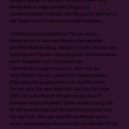
Blogger genannt werden, Artikel posten oder
Gründen, die sich aus ihrer besonderen Situation
Gedanken in sogenannten Blogposts
ergeben, gegen die sie betreffende Verarbeitung
personenbezogener Daten, die zu wissenschaftlichen
niederschreiben können. Die Blogposts können in
oder historischen Forschungszwecken oder zu
der Regel von Dritten kommentiert werden.
statistischen Zwecken gemäß Art. 89 Abs. 1 DS-GVO
erfolgen, Widerspruch einzulegen, es sei denn, eine
solche Verarbeitung ist zur Erfüllung einer im öffentlichen
Hinterlässt eine betroffene Person einen
Interesseliegenden Aufgabe erforderlich.
Kommentar in dem auf dieser Internetseite
Zur Ausübung des Rechts auf Widerspruch kann sich die
veröffentlichten Blog, werden neben den von der
betroffene Person direkt an jeden Mitarbeiter wenden.
betroffenen Person hinterlassenen Kommentaren
Der betroffenen Person steht es ferner frei, im
Zusammenhang mit der Nutzung von Diensten der
auch Angaben zum Zeitpunkt der
Informationsgesellschaft, ungeachtet der Richtlinie
Kommentareingabe sowie zu dem von der
2002/58/EG, ihr Widerspruchsrecht mittels
automatisierter Verfahren auszuüben, bei denen
betroffenen Person gewählten Nutzernamen
technische Spezifikationen verwendet werden.
(Pseudonym) gespeichert und veröffentlicht.
Ferner wird die vom Internet-Service-Provider
h) Automatisierte Entscheidungen im Einzelfall
einschließlich Profiling
(ISP) der betroffenen Person vergebene IP-
Jede von der Verarbeitung personenbezogener Daten
Adresse mitprotokolliert. Diese Speicherung der
betroffene Person hat das vom Europäischen Richtlinien-
IP-Adresse erfolgt aus Sicherheitsgründen und
und Verordnungsgeber gewährte Recht, nicht einer
ausschließlich auf einer automatisierten Verarbeitung —
für den Fall, dass die betroffene Person durch
einschließlich Profiling — beruhenden Entscheidung
einen abgegebenen Kommentar die Rechte Dritter
unterworfen zu werden, die ihr gegenüber rechtliche