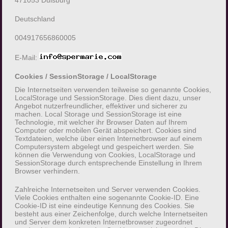
471053 Duisburg
Profiling ist jede Art der automatisierten
Deutschland
Verarbeitung personenbezogener Daten, die
004917656860005
darin besteht, dass diese personenbezogenen
Daten verwendet werden, um bestimmte
E-Mail:
persönliche Aspekte, die sich auf eine
natürliche Person beziehen, zu bewerten,
Cookies / SessionStorage / LocalStorage
insbesondere, um Aspekte bezüglich
Die Internetseiten verwenden teilweise so genannte Cookies,
LocalStorage und SessionStorage. Dies dient dazu, unser
Arbeitsleistung, wirtschaftlicher Lage,
Angebot nutzerfreundlicher, effektiver und sicherer zu
Gesundheit, persönlicher Vorlieben, Interessen,
machen. Local Storage und SessionStorage ist eine
Technologie, mit welcher ihr Browser Daten auf Ihrem
Zuverlässigkeit, Verhalten, Aufenthaltsort oder
Computer oder mobilen Gerät abspeichert. Cookies sind
Ortswechsel dieser natürlichen Person zu
Textdateien, welche über einen Internetbrowser auf einem
Computersystem abgelegt und gespeichert werden. Sie
analysieren oder vorherzusagen.
können die Verwendung von Cookies, LocalStorage und
SessionStorage durch entsprechende Einstellung in Ihrem
Browser verhindern.
f) Pseudonymisierung
Zahlreiche Internetseiten und Server verwenden Cookies.
Pseudonymisierung ist die Verarbeitung
Viele Cookies enthalten eine sogenannte Cookie-ID. Eine
personenbezogener Daten in einer Weise, auf
Cookie-ID ist eine eindeutige Kennung des Cookies. Sie
besteht aus einer Zeichenfolge, durch welche Internetseiten
welche die personenbezogenen Daten ohne
und Server dem konkreten Internetbrowser zugeordnet