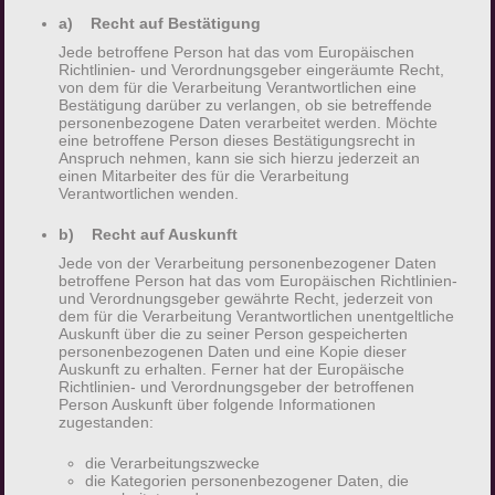
mittels einer entsprechenden Einstellung des
a) Recht auf Bestätigung
genutzten Internetbrowsers verhindern und damit
Jede betroffene Person hat das vom Europäischen
der Setzung von Cookies dauerhaft
Richtlinien- und Verordnungsgeber eingeräumte Recht,
von dem für die Verarbeitung Verantwortlichen eine
widersprechen. Ferner können bereits gesetzte
Bestätigung darüber zu verlangen, ob sie betreffende
Cookies jederzeit über einen Internetbrowser oder
personenbezogene Daten verarbeitet werden. Möchte
eine betroffene Person dieses Bestätigungsrecht in
andere Softwareprogramme gelöscht werden.
Anspruch nehmen, kann sie sich hierzu jederzeit an
Dies ist in allen gängigen Internetbrowsern
einen Mitarbeiter des für die Verarbeitung
Verantwortlichen wenden.
möglich. Deaktiviert die betroffene Person die
Setzung von Cookies in dem genutzten
b) Recht auf Auskunft
Internetbrowser, sind unter Umständen nicht alle
Jede von der Verarbeitung personenbezogener Daten
Funktionen unserer Internetseite vollumfänglich
betroffene Person hat das vom Europäischen Richtlinien-
und Verordnungsgeber gewährte Recht, jederzeit von
nutzbar.
dem für die Verarbeitung Verantwortlichen unentgeltliche
Auskunft über die zu seiner Person gespeicherten
personenbezogenen Daten und eine Kopie dieser
Erfassung von allgemeinen Daten und
Auskunft zu erhalten. Ferner hat der Europäische
Richtlinien- und Verordnungsgeber der betroffenen
Informationen
Person Auskunft über folgende Informationen
zugestanden:
Die Internetseite erfasst mit jedem Aufruf der
die Verarbeitungszwecke
Internetseite durch eine betroffene Person oder
die Kategorien personenbezogener Daten, die
ein automatisiertes System eine Reihe von