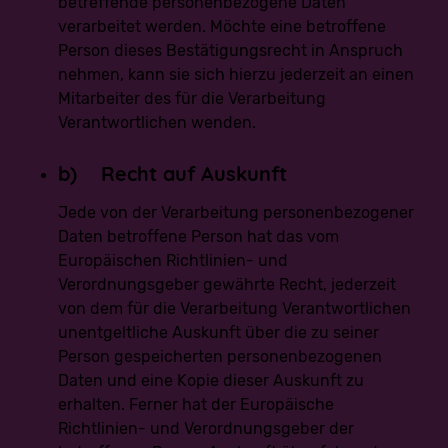
betreffende personenbezogene Daten
Interesse anzunehmen sein könnte, wenn die betroffene
verarbeitet werden. Möchte eine betroffene
Person ein Kunde des Verantwortlichen ist (Erwägungsgrund
47 Satz 2 DS-GVO).
Person dieses Bestätigungsrecht in Anspruch
nehmen, kann sie sich hierzu jederzeit an einen
Berechtigte Interessen an der Verarbeitung, die von dem
Mitarbeiter des für die Verarbeitung
Verantwortlichen oder einem Dritten verfolgt werden
Verantwortlichen wenden.
Basiert die Verarbeitung personenbezogener Daten auf
Artikel 6 Ilit. f DS-GVO ist unser berechtigtes Interesse die
Durchführung unserer Geschäftstätigkeit zugunsten des
b) Recht auf Auskunft
Wohlergehens all unserer Mitarbeiter und unserer
Anteilseigner.
Jede von der Verarbeitung personenbezogener
Dauer, für die die personenbezogenen Daten
Daten betroffene Person hat das vom
gespeichert werden
Europäischen Richtlinien- und
Das Kriterium für die Dauer der Speicherung von
Verordnungsgeber gewährte Recht, jederzeit
personenbezogenen Daten ist die jeweilige gesetzliche
Aufbewahrungsfrist. Nach Ablauf der Frist werden die
von dem für die Verarbeitung Verantwortlichen
entsprechenden Daten routinemäßig gelöscht, sofern sie
unentgeltliche Auskunft über die zu seiner
nicht mehr zur Vertragserfüllung oder Vertragsanbahnung
erforderlich sind.
Person gespeicherten personenbezogenen
Daten und eine Kopie dieser Auskunft zu
Gesetzliche oder vertragliche Vorschriften zur
Bereitstellung der personenbezogenen Daten;
erhalten. Ferner hat der Europäische
Erforderlichkeit für den Vertragsabschluss;
Richtlinien- und Verordnungsgeber der
Verpflichtung der betroffenen Person, die