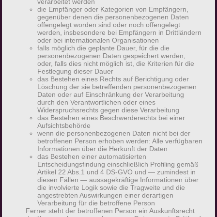
verarbeitet werden
die Empfänger oder Kategorien von Empfängern,
allgemeinen Daten und Informationen. Diese
gegenüber denen die personenbezogenen Daten
allgemeinen Daten und Informationen werden in
offengelegt worden sind oder noch offengelegt
werden, insbesondere bei Empfängern in Drittländern
den Logfiles des Servers gespeichert. Erfasst
oder bei internationalen Organisationen
werden können die (1) verwendeten Browsertypen
falls möglich die geplante Dauer, für die die
personenbezogenen Daten gespeichert werden,
und Versionen, (2) das vom zugreifenden System
oder, falls dies nicht möglich ist, die Kriterien für die
verwendete Betriebssystem, (3) die Internetseite,
Festlegung dieser Dauer
das Bestehen eines Rechts auf Berichtigung oder
von welcher ein zugreifendes System auf unsere
Löschung der sie betreffenden personenbezogenen
Internetseite gelangt (sogenannte Referrer), (4) die
Daten oder auf Einschränkung der Verarbeitung
durch den Verantwortlichen oder eines
Unterwebseiten, welche über ein zugreifendes
Widerspruchsrechts gegen diese Verarbeitung
System auf unserer Internetseite angesteuert
das Bestehen eines Beschwerderechts bei einer
Aufsichtsbehörde
werden, (5) das Datum und die Uhrzeit eines
wenn die personenbezogenen Daten nicht bei der
Zugriffs auf die Internetseite, (6) eine Internet-
betroffenen Person erhoben werden: Alle verfügbaren
Informationen über die Herkunft der Daten
Protokoll-Adresse (IP-Adresse), (7) der Internet-
das Bestehen einer automatisierten
Service-Provider des zugreifenden Systems und
Entscheidungsfindung einschließlich Profiling gemäß
Artikel 22 Abs.1 und 4 DS-GVO und — zumindest in
(8) sonstige ähnliche Daten und Informationen,
diesen Fällen — aussagekräftige Informationen über
die der Gefahrenabwehr im Falle von Angriffen
die involvierte Logik sowie die Tragweite und die
angestrebten Auswirkungen einer derartigen
auf unsere informationstechnologischen Systeme
Verarbeitung für die betroffene Person
dienen.
Ferner steht der betroffenen Person ein Auskunftsrecht