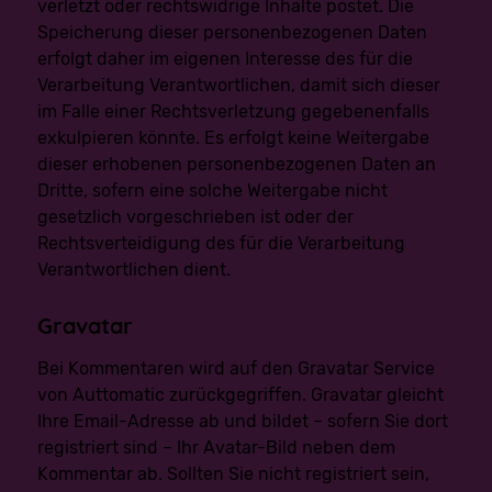
Wirkung entfaltet oder sie in ähnlicher Weise erheblich
verletzt oder rechtswidrige Inhalte postet. Die
beeinträchtigt, sofern die Entscheidung (1) nicht für den
Speicherung dieser personenbezogenen Daten
Abschluss oder die Erfüllung eines Vertrags zwischen der
betroffenen Person und dem Verantwortlichen
erfolgt daher im eigenen Interesse des für die
erforderlich ist, oder (2) aufgrund von Rechtsvorschriften
Verarbeitung Verantwortlichen, damit sich dieser
der Union oder der Mitgliedstaaten, denen der
Verantwortliche unterliegt, zulässig ist und diese
im Falle einer Rechtsverletzung gegebenenfalls
Rechtsvorschriften angemessene Maßnahmen zur
exkulpieren könnte. Es erfolgt keine Weitergabe
Wahrung der Rechte und Freiheiten sowie der
berechtigten Interessen der betroffenen Person enthalten
dieser erhobenen personenbezogenen Daten an
oder (3) mit ausdrücklicher Einwilligung der betroffenen
Dritte, sofern eine solche Weitergabe nicht
Person erfolgt.
gesetzlich vorgeschrieben ist oder der
Ist die Entscheidung (1) für den Abschluss oder die
Rechtsverteidigung des für die Verarbeitung
Erfüllung eines Vertrags zwischen der betroffenen Person
Verantwortlichen dient.
und dem Verantwortlichen erforderlich oder (2) erfolgt sie
mit ausdrücklicher Einwilligung der betroffenen Person,
triffen wir die angemessene Maßnahmen, um die Rechte
Gravatar
und Freiheiten sowie die berechtigten Interessen der
betroffenen Person zu wahren, wozu mindestens das
Recht auf Erwirkung des Eingreifens einer Person seitens
Bei Kommentaren wird auf den Gravatar Service
des Verantwortlichen, auf Darlegung des eigenen
Standpunkts und auf Anfechtung der Entscheidung
von Auttomatic zurückgegriffen. Gravatar gleicht
gehört.
Ihre Email-Adresse ab und bildet – sofern Sie dort
registriert sind – Ihr Avatar-Bild neben dem
Möchte die betroffene Person Rechte mit Bezug auf
automatisierte Entscheidungen geltend machen, kann sie
Kommentar ab. Sollten Sie nicht registriert sein,
sich hierzu jederzeit an einen Mitarbeiter des für die