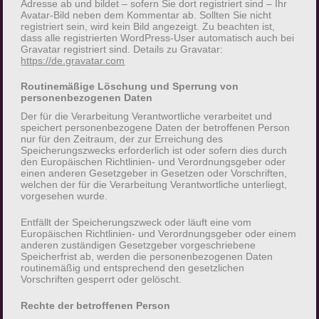
Adresse ab und bildet – sofern Sie dort registriert sind – Ihr
und Angebote auf unserer Internetseite im Sinne
Avatar-Bild neben dem Kommentar ab. Sollten Sie nicht
des Benutzers optimiert werden. Cookies
registriert sein, wird kein Bild angezeigt. Zu beachten ist,
dass alle registrierten WordPress-User automatisch auch bei
ermöglichen uns, wie bereits erwähnt, die
Gravatar registriert sind. Details zu Gravatar:
Benutzer unserer Internetseite wiederzuerkennen.
https://de.gravatar.com
Zweck dieser Wiedererkennung ist es, den Nutzern
Routinemäßige Löschung und Sperrung von
die Verwendung unserer Internetseite zu
personenbezogenen Daten
erleichtern. Der Benutzer einer Internetseite, die
Der für die Verarbeitung Verantwortliche verarbeitet und
Cookies verwendet, muss beispielsweise nicht bei
speichert personenbezogene Daten der betroffenen Person
nur für den Zeitraum, der zur Erreichung des
jedem Besuch der Internetseite erneut seine
Speicherungszwecks erforderlich ist oder sofern dies durch
Zugangsdaten eingeben, weil dies von der
den Europäischen Richtlinien- und Verordnungsgeber oder
einen anderen Gesetzgeber in Gesetzen oder Vorschriften,
Internetseite und dem auf dem Computersystem
welchen der für die Verarbeitung Verantwortliche unterliegt,
des Benutzers abgelegten Cookie übernommen
vorgesehen wurde.
wird. Ein weiteres Beispiel ist das Cookie eines
Entfällt der Speicherungszweck oder läuft eine vom
Warenkorbes im Online-Shop. Der Online-Shop
Europäischen Richtlinien- und Verordnungsgeber oder einem
merkt sich die Artikel, die ein Kunde in den
anderen zuständigen Gesetzgeber vorgeschriebene
Speicherfrist ab, werden die personenbezogenen Daten
virtuellen Warenkorb gelegt hat, über ein Cookie.
routinemäßig und entsprechend den gesetzlichen
Vorschriften gesperrt oder gelöscht.
Die betroffene Person kann die Setzung von
Rechte der betroffenen Person
Cookies durch unsere Internetseite jederzeit