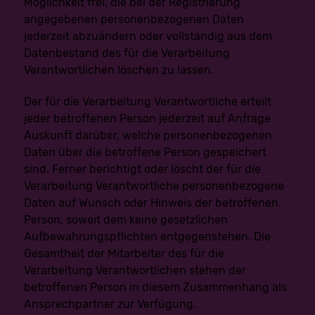
Möglichkeit frei, die bei der Registrierung
Geltendmachung, Ausübung oder Verteidigung von
Rechtsansprüchen.
angegebenen personenbezogenen Daten
Die betroffene Person hat Widerspruch gegen die
jederzeit abzuändern oder vollständig aus dem
Verarbeitung gem. Art. 21 Abs. 1 DS-GVO eingelegt
und es steht noch nicht fest, ob die berechtigten
Datenbestand des für die Verarbeitung
Gründe des Verantwortlichen gegenüber denen der
Verantwortlichen löschen zu lassen.
betroffenen Person überwiegen.
Sofern eine der oben genannten Voraussetzungen
gegeben ist und eine betroffene Person die
Der für die Verarbeitung Verantwortliche erteilt
Einschränkung von personenbezogenen Daten, die
gespeichert sind, verlangen möchte, kann sie sich hierzu
jeder betroffenen Person jederzeit auf Anfrage
jederzeit an einen Mitarbeiter des für die Verarbeitung
Auskunft darüber, welche personenbezogenen
Verantwortlichen wenden. Der Mitarbeiter wird die
Einschränkung der Verarbeitung veranlassen.
Daten über die betroffene Person gespeichert
sind. Ferner berichtigt oder löscht der für die
f) Recht auf Datenübertragbarkeit
Verarbeitung Verantwortliche personenbezogene
Jede von der Verarbeitung personenbezogener Daten
Daten auf Wunsch oder Hinweis der betroffenen
betroffene Person hat das vom Europäischen Richtlinien-
und Verordnungsgeber gewährte Recht, die sie
Person, soweit dem keine gesetzlichen
betreffenden personenbezogenen Daten, welche durch
Aufbewahrungspflichten entgegenstehen. Die
die betroffene Person einem Verantwortlichen
bereitgestellt wurden, in einem strukturierten, gängigen
Gesamtheit der Mitarbeiter des für die
und maschinenlesbaren Format zu erhalten. Sie hat
Verarbeitung Verantwortlichen stehen der
außerdem das Recht, diese Daten einem anderen
Verantwortlichen ohne Behinderung durch den
betroffenen Person in diesem Zusammenhang als
Verantwortlichen, dem die personenbezogenen Daten
Ansprechpartner zur Verfügung.
bereitgestellt wurden, zu übermitteln, sofern die