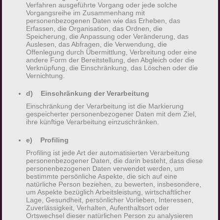
Dennoch können Internetbasierte
Verfahren ausgeführte Vorgang oder jede solche
Vorgangsreihe im Zusammenhang mit
Datenübertragungen grundsätzlich
personenbezogenen Daten wie das Erheben, das
Sicherheitslücken aufweisen, sodass ein absoluter
Erfassen, die Organisation, das Ordnen, die
Speicherung, die Anpassung oder Veränderung, das
Schutz nicht gewährleistet werden kann. Aus
Auslesen, das Abfragen, die Verwendung, die
diesem Grund steht es jeder betroffenen Person
Offenlegung durch Übermittlung, Verbreitung oder eine
andere Form der Bereitstellung, den Abgleich oder die
frei, personenbezogene Daten auch auf
Verknüpfung, die Einschränkung, das Löschen oder die
alternativen Wegen, beispielsweise telefonisch, an
Vernichtung.
uns zu übermitteln.
d) Einschränkung der Verarbeitung
Einschränkung der Verarbeitung ist die Markierung
Begriffsbestimmungen
gespeicherter personenbezogener Daten mit dem Ziel,
ihre künftige Verarbeitung einzuschränken.
Die Datenschutzerklärung beruht auf den
e) Profiling
Begrifflichkeiten, die durch den Europäischen
Richtlinien- und Verordnungsgeber beim Erlass
Profiling ist jede Art der automatisierten Verarbeitung
personenbezogener Daten, die darin besteht, dass diese
der Datenschutz-Grundverordnung (DS-GVO)
personenbezogenen Daten verwendet werden, um
verwendet wurden. Unsere Datenschutzerklärung
bestimmte persönliche Aspekte, die sich auf eine
natürliche Person beziehen, zu bewerten, insbesondere,
soll sowohl für die Öffentlichkeit als auch für
um Aspekte bezüglich Arbeitsleistung, wirtschaftlicher
unsere Kunden und Geschäftspartner einfach
Lage, Gesundheit, persönlicher Vorlieben, Interessen,
Zuverlässigkeit, Verhalten, Aufenthaltsort oder
lesbar und verständlich sein. Um dies zu
Ortswechsel dieser natürlichen Person zu analysieren