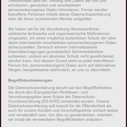
Öffentlichkeit über Art, Umfang und Zweck der von uns
erhobenen, genutzten und verarbeiteten
Stand: 06.08.2026
personenbezogenen Daten informieren. Ferner werden
betroffene Personen mittels dieser Datenschutzerklärung
über die ihnen zustehenden Rechte aufgeklärt.
Wir freuen uns sehr über Ihr Interesse an unserem
Unternehmen. Eine Nutzung der Internetseiten ist
Wir haben als für die Verarbeitung Verantwortlicher
grundsätzlich ohne jede Angabe
zahlreiche technische und organisatorische Maßnahmen
umgesetzt, um einen möglichst lückenlosen Schutz der über
personenbezogener Daten möglich. Sofern eine
diese Internetseite verarbeiteten personenbezogenen Daten
betroffene Person besondere Services unseres
sicherzustellen. Dennoch können Internetbasierte
Datenübertragungen grundsätzlich Sicherheitslücken
Unternehmens über unsere Internetseite in
aufweisen, sodass ein absoluter Schutz nicht gewährleistet
Anspruch nehmen möchte, könnte jedoch eine
werden kann. Aus diesem Grund steht es jeder betroffenen
Person frei, personenbezogene Daten auch auf alternativen
Verarbeitung personenbezogener Daten
Wegen, beispielsweise telefonisch, an uns zu übermitteln.
erforderlich werden. Ist die Verarbeitung
personenbezogener Daten erforderlich und
Begriffsbestimmungen
besteht für eine solche Verarbeitung keine
Die Datenschutzerklärung beruht auf den Begrifflichkeiten,
die durch den Europäischen Richtlinien- und
gesetzliche Grundlage, holen wir generell eine
Verordnungsgeber beim Erlass der Datenschutz-
Einwilligung der betroffenen Person ein.
Grundverordnung (DS-GVO) verwendet wurden. Unsere
Datenschutzerklärung soll sowohl für die Öffentlichkeit als
auch für unsere Kunden und Geschäftspartner einfach lesbar
Die Verarbeitung personenbezogener Daten,
und verständlich sein. Um dies zu gewährleisten, möchten
wir vorab die verwendeten Begrifflichkeiten erläutern.
beispielsweise des Namens, der Anschrift, E-Mail-