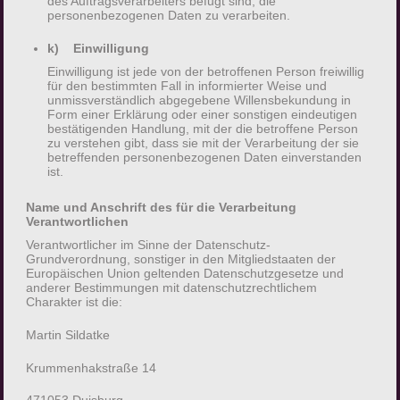
Daten wie das Erheben, das Erfassen, die
des Auftragsverarbeiters befugt sind, die
personenbezogenen Daten zu verarbeiten.
Organisation, das Ordnen, die Speicherung, die
Anpassung oder Veränderung, das Auslesen,
k) Einwilligung
das Abfragen, die Verwendung, die
Einwilligung ist jede von der betroffenen Person freiwillig
für den bestimmten Fall in informierter Weise und
Offenlegung durch Übermittlung, Verbreitung
unmissverständlich abgegebene Willensbekundung in
oder eine andere Form der Bereitstellung, den
Form einer Erklärung oder einer sonstigen eindeutigen
bestätigenden Handlung, mit der die betroffene Person
Abgleich oder die Verknüpfung, die
zu verstehen gibt, dass sie mit der Verarbeitung der sie
Einschränkung, das Löschen oder die
betreffenden personenbezogenen Daten einverstanden
ist.
Vernichtung.
Name und Anschrift des für die Verarbeitung
d) Einschränkung der
Verantwortlichen
Verarbeitung
Verantwortlicher im Sinne der Datenschutz-
Grundverordnung, sonstiger in den Mitgliedstaaten der
Europäischen Union geltenden Datenschutzgesetze und
Einschränkung der Verarbeitung ist die
anderer Bestimmungen mit datenschutzrechtlichem
Markierung gespeicherter personenbezogener
Charakter ist die:
Daten mit dem Ziel, ihre künftige Verarbeitung
Martin Sildatke
einzuschränken.
Krummenhakstraße 14
e) Profiling