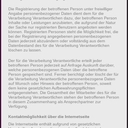
Grundverordnung, sonstiger in den
Die Registrierung der betroffenen Person unter freiwilliger
Mitgliedstaaten der Europäischen Union
Angabe personenbezogener Daten dient dem für die
geltenden Datenschutzgesetze und anderer
Verarbeitung Verantwortlichen dazu, der betroffenen Person
Inhalte oder Leistungen anzubieten, die aufgrund der Natur
Bestimmungen mit datenschutzrechtlichem
der Sache nur registrierten Benutzern angeboten werden
Charakter ist die:
können. Registrierten Personen steht die Möglichkeit frei, die
bei der Registrierung angegebenen personenbezogenen
Daten jederzeit abzuändern oder vollständig aus dem
Martin Sildatke
Datenbestand des für die Verarbeitung Verantwortlichen
löschen zu lassen.
Krummenhakstraße 14
Der für die Verarbeitung Verantwortliche erteilt jeder
betroffenen Person jederzeit auf Anfrage Auskunft darüber,
471053 Duisburg
welche personenbezogenen Daten über die betroffene
Person gespeichert sind. Ferner berichtigt oder löscht der für
die Verarbeitung Verantwortliche personenbezogene Daten
Deutschland
auf Wunsch oder Hinweis der betroffenen Person, soweit
dem keine gesetzlichen Aufbewahrungspflichten
entgegenstehen. Die Gesamtheit der Mitarbeiter des für die
004917656860005
Verarbeitung Verantwortlichen stehen der betroffenen Person
in diesem Zusammenhang als Ansprechpartner zur
Verfügung.
E-Mail:
Kontaktmöglichkeit über die Internetseite
Cookies / SessionStorage /
Die Internetseite enthält aufgrund von gesetzlichen