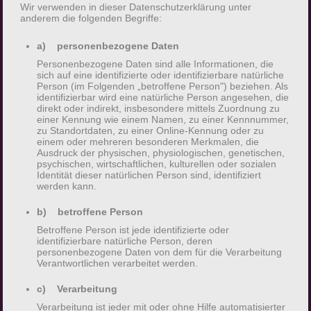
Adresse oder Telefonnummer einer betroffenen
Wir verwenden in dieser Datenschutzerklärung unter
Person, erfolgt stets im Einklang mit der
anderem die folgenden Begriffe:
Datenschutz-Grundverordnung und in
a) personenbezogene Daten
Übereinstimmung mit den für uns geltenden
Personenbezogene Daten sind alle Informationen, die
landesspezifischen Datenschutzbestimmungen.
sich auf eine identifizierte oder identifizierbare natürliche
Mittels dieser Datenschutzerklärung möchte unser
Person (im Folgenden „betroffene Person") beziehen. Als
identifizierbar wird eine natürliche Person angesehen, die
Unternehmen die Öffentlichkeit über Art, Umfang
direkt oder indirekt, insbesondere mittels Zuordnung zu
und Zweck der von uns erhobenen, genutzten
einer Kennung wie einem Namen, zu einer Kennnummer,
zu Standortdaten, zu einer Online-Kennung oder zu
und verarbeiteten personenbezogenen Daten
einem oder mehreren besonderen Merkmalen, die
informieren. Ferner werden betroffene Personen
Ausdruck der physischen, physiologischen, genetischen,
psychischen, wirtschaftlichen, kulturellen oder sozialen
mittels dieser Datenschutzerklärung über die
Identität dieser natürlichen Person sind, identifiziert
ihnen zustehenden Rechte aufgeklärt.
werden kann.
b) betroffene Person
Wir haben als für die Verarbeitung
Betroffene Person ist jede identifizierte oder
Verantwortlicher zahlreiche technische und
identifizierbare natürliche Person, deren
organisatorische Maßnahmen umgesetzt, um
personenbezogene Daten von dem für die Verarbeitung
Verantwortlichen verarbeitet werden.
einen möglichst lückenlosen Schutz der über
diese Internetseite verarbeiteten
c) Verarbeitung
personenbezogenen Daten sicherzustellen.
Verarbeitung ist jeder mit oder ohne Hilfe automatisierter