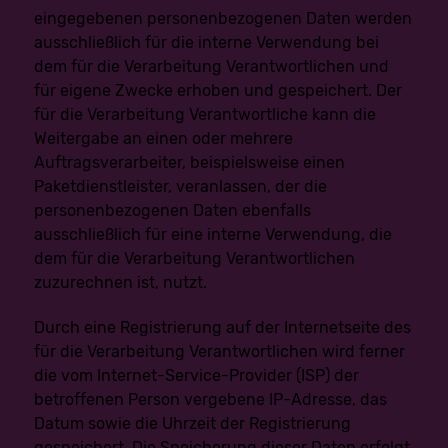
verarbeitet.
eingegebenen personenbezogenen Daten werden
Die Löschung der personenbezogenen Daten ist zur
ausschließlich für die interne Verwendung bei
Erfüllung einer rechtlichen Verpflichtung nach dem
Unionsrecht oder dem Recht der Mitgliedstaaten
dem für die Verarbeitung Verantwortlichen und
erforderlich, dem der Verantwortliche unterliegt.
für eigene Zwecke erhoben und gespeichert. Der
Die personenbezogenen Daten wurden in Bezug auf
angebotene Dienste der Informationsgesellschaft
für die Verarbeitung Verantwortliche kann die
gemäß Art. 8 Abs. 1 DS-GVO erhoben.
Weitergabe an einen oder mehrere
Sofern einer der oben genannten Gründe zutrifft und eine
betroffene Person die Löschung von personenbezogenen
Auftragsverarbeiter, beispielsweise einen
Daten, die gespeichert sind, veranlassen möchte, kann
Paketdienstleister, veranlassen, der die
sie sich hierzu jederzeit an einen Mitarbeiter des für die
Verarbeitung Verantwortlichen wenden. Der Mitarbeiter
personenbezogenen Daten ebenfalls
wird veranlassen, dass dem Löschverlangen
ausschließlich für eine interne Verwendung, die
unverzüglich nachgekommen wird.
dem für die Verarbeitung Verantwortlichen
Wurden die personenbezogenen Daten öffentlich
zuzurechnen ist, nutzt.
gemacht und ist unser Unternehmen als Verantwortlicher
gemäß Art. 17 Abs. 1 DS-GVO zur Löschung der
personenbezogenen Daten verpflichtet, so trifft uns unter
Durch eine Registrierung auf der Internetseite des
Berücksichtigung der verfügbaren Technologie und der
für die Verarbeitung Verantwortlichen wird ferner
Implementierungskosten angemessene Maßnahmen,
auch technischer Art, um andere für die
die vom Internet-Service-Provider (ISP) der
Datenverarbeitung Verantwortliche, welche die
betroffenen Person vergebene IP-Adresse, das
veröffentlichten personenbezogenen Daten verarbeiten,
darüber in Kenntnis zu setzen, dass die betroffene
Datum sowie die Uhrzeit der Registrierung
Person von diesen anderen für die Datenverarbeitung
gespeichert. Die Speicherung dieser Daten erfolgt