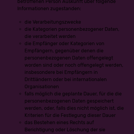
personenbezogenen Daten bereitzustellen; mögliche
betroffenen Person Auskunft über folgende
Folgen der Nichtbereitstellung
Informationen zugestanden:
Wir klären Sie darüber auf, dass die Bereitstellung
personenbezogener Daten zum Teil gesetzlich
die Verarbeitungszwecke
vorgeschrieben ist (z.B. Steuervorschriften) oder sich auch
aus vertraglichen Regelungen (z.B. Angaben zum
die Kategorien personenbezogener Daten,
Vertragspartner) ergeben kann.
die verarbeitet werden
Mitunter kann es zu einem Vertragsschluss erforderlich sein,
dass eine betroffene Person uns personenbezogene Daten
die Empfänger oder Kategorien von
zur Verfügung stellt, die in der Folge durch uns verarbeitet
Empfängern, gegenüber denen die
werden müssen. Die betroffene Person ist beispielsweise
verpflichtet uns personenbezogene Daten bereitzustellen,
personenbezogenen Daten offengelegt
wenn unser Unternehmen mit ihr einen Vertrag abschließt.
worden sind oder noch offengelegt werden,
Eine Nichtbereitstellung der personenbezogenen Daten hätte
zur Folge, dass der Vertrag mit dem Betroffenen nicht
insbesondere bei Empfängern in
geschlossen werden könnte.
Drittländern oder bei internationalen
Vor einer Bereitstellung personenbezogener Daten durch den
Betroffenen muss sich der Betroffene an einen unserer
Organisationen
Mitarbeiter wenden. Unser Mitarbeiter klärt den Betroffenen
falls möglich die geplante Dauer, für die die
einzelfallbezogen darüber auf, ob die Bereitstellung der
personenbezogenen Daten gesetzlich oder vertraglich
personenbezogenen Daten gespeichert
vorgeschrieben oder für den Vertragsabschluss erforderlich
werden, oder, falls dies nicht möglich ist, die
ist, ob eine Verpflichtung besteht, die personenbezogenen
Daten bereitzustellen, und welche Folgen die
Kriterien für die Festlegung dieser Dauer
Nichtbereitstellung der personenbezogenen Daten hätte.
das Bestehen eines Rechts auf
Berichtigung oder Löschung der sie
Bestehen einer automatisierten Entscheidungsfindung