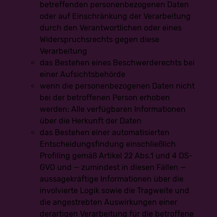
betreffenden personenbezogenen Daten
Als verantwortungsbewusstes Unternehmen verzichten wir
auf eine automatische Entscheidungsfindung oder ein
oder auf Einschränkung der Verarbeitung
Profiling.
durch den Verantwortlichen oder eines
Allgemeine Cookies
Widerspruchsrechts gegen diese
Verarbeitung
Die nachfolgenden Cookies zählen zu den technisch
notwendigen Cookies.
das Bestehen eines Beschwerderechts bei
einer Aufsichtsbehörde
Cookies von WordPress
wenn die personenbezogenen Daten nicht
bei der betroffenen Person erhoben
Name
Zweck
Gültigkeit
werden: Alle verfügbaren Informationen
Dieses Cookie
ermittelt, ob die
über die Herkunft der Daten
Verwendung von
das Bestehen einer automatisierten
Cookies im Browser
deaktiviert wurde.
Entscheidungsfindung einschließlich
wordpress_test_
Speicherdauer: Bis
Session
cookie
Profiling gemäß Artikel 22 Abs.1 und 4 DS-
zum Ende der
Browsersitzung (wird
GVO und — zumindest in diesen Fällen —
beim Schließen Ihres
aussagekräftige Informationen über die
Internet-Browsers
gelöscht).
involvierte Logik sowie die Tragweite und
die angestrebten Auswirkungen einer
Dieses Cookie
speichert Ihre aktuelle
derartigen Verarbeitung für die betroffene