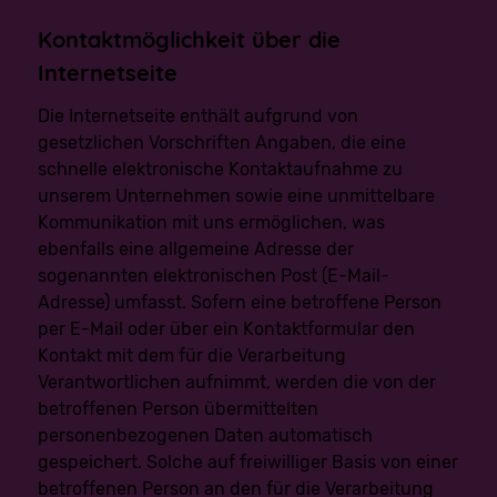
Verarbeitung auf der Einwilligung gemäß Art. 6 Abs. 1
Buchstabe a DS-GVO oder Art. 9 Abs. 2 Buchstabe a DS-
Kontaktmöglichkeit über die
GVO oder auf einem Vertrag gemäß Art. 6 Abs. 1
Buchstabe b DS-GVO beruht und die Verarbeitung
Internetseite
mithilfe automatisierter Verfahren erfolgt, sofern die
Verarbeitung nicht für die Wahrnehmung einer Aufgabe
erforderlich ist, die im öffentlichen Interesseliegt oder in
Die Internetseite enthält aufgrund von
Ausübung öffentlicher Gewalt erfolgt, welche dem
gesetzlichen Vorschriften Angaben, die eine
Verantwortlichen übertragen wurde.
schnelle elektronische Kontaktaufnahme zu
Ferner hat die betroffene Person bei der Ausübung ihres
unserem Unternehmen sowie eine unmittelbare
Rechts auf Datenübertragbarkeit gemäß Art. 20 Abs. 1
Kommunikation mit uns ermöglichen, was
DS-GVO das Recht, zu erwirken, dass die
personenbezogenen Daten direkt von einem
ebenfalls eine allgemeine Adresse der
Verantwortlichen an einen anderen Verantwortlichen
sogenannten elektronischen Post (E-Mail-
übermittelt werden, soweit dies technisch machbar ist
und sofern hiervon nicht die Rechte und Freiheiten
Adresse) umfasst. Sofern eine betroffene Person
anderer Personen beeinträchtigt werden.
per E-Mail oder über ein Kontaktformular den
Kontakt mit dem für die Verarbeitung
Zur Geltendmachung des Rechts auf
Datenübertragbarkeit kann sich die betroffene Person
Verantwortlichen aufnimmt, werden die von der
jederzeit an uns wenden.
betroffenen Person übermittelten
g) Recht auf Widerspruch
personenbezogenen Daten automatisch
Jede von der Verarbeitung personenbezogener Daten
gespeichert. Solche auf freiwilliger Basis von einer
betroffene Person hat das vom Europäischen Richtlinien-
betroffenen Person an den für die Verarbeitung
und Verordnungsgeber gewährte Recht, aus Gründen,