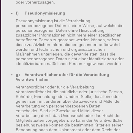
gewährleisten, möchten wir vorab die
oder vorherzusagen.
verwendeten Begrifflichkeiten erläutern.
f) Pseudonymisierung
Pseudonymisierung ist die Verarbeitung
Wir verwenden in dieser Datenschutzerklärung
personenbezogener Daten in einer Weise, auf welche die
unter anderem die folgenden Begriffe:
personenbezogenen Daten ohne Hinzuziehung
zusätzlicher Informationen nicht mehr einer spezifischen
betroffenen Person zugeordnet werden können, sofern
a) personenbezogene Daten
diese zusätzlichen Informationen gesondert aufbewahrt
werden und technischen und organisatorischen
Maßnahmen unterliegen, die gewährleisten, dass die
Personenbezogene Daten sind alle
personenbezogenen Daten nicht einer identifizierten oder
Informationen, die sich auf eine identifizierte
identifizierbaren natürlichen Person zugewiesen werden.
oder identifizierbare natürliche Person (im
g) Verantwortlicher oder für die Verarbeitung
Folgenden „betroffene Person") beziehen. Als
Verantwortlicher
identifizierbar wird eine natürliche Person
Verantwortlicher oder für die Verarbeitung
angesehen, die direkt oder indirekt,
Verantwortlicher ist die natürliche oder juristische Person,
Behörde, Einrichtung oder andere Stelle, die allein oder
insbesondere mittels Zuordnung zu einer
gemeinsam mit anderen über die Zwecke und Mittel der
Kennung wie einem Namen, zu einer
Verarbeitung von personenbezogenen Daten
entscheidet. Sind die Zwecke und Mittel dieser
Kennnummer, zu Standortdaten, zu einer
Verarbeitung durch das Unionsrecht oder das Recht der
Online-Kennung oder zu einem oder mehreren
Mitgliedstaaten vorgegeben, so kann der Verantwortliche
beziehungsweise können die bestimmten Kriterien seiner
besonderen Merkmalen, die Ausdruck der
Benennung nach dem Unionsrecht oder dem Recht der