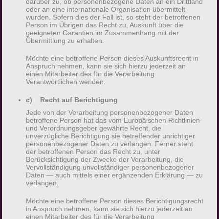
darüber zu, ob personenbezogene Daten an ein Drittland
oder an eine internationale Organisation übermittelt
Bei der Nutzung dieser allgemeinen Daten und
wurden. Sofern dies der Fall ist, so steht der betroffenen
Informationen ziehen wird keine Rückschlüsse auf
Person im Übrigen das Recht zu, Auskunft über die
geeigneten Garantien im Zusammenhang mit der
die betroffene Person. Diese Informationen
Übermittlung zu erhalten.
werden vielmehr benötigt, um (1) die Inhalte
Möchte eine betroffene Person dieses Auskunftsrecht in
unserer Internetseite korrekt auszuliefern, (2) die
Anspruch nehmen, kann sie sich hierzu jederzeit an
Inhalte unserer Internetseite sowie die Werbung
einen Mitarbeiter des für die Verarbeitung
Verantwortlichen wenden.
für diese zu optimieren, (3) die dauerhafte
Funktionsfähigkeit unserer
c) Recht auf Berichtigung
informationstechnologischen Systeme und der
Jede von der Verarbeitung personenbezogener Daten
Technik unserer Internetseite zu gewährleisten
betroffene Person hat das vom Europäischen Richtlinien-
und Verordnungsgeber gewährte Recht, die
sowie (4) um Strafverfolgungsbehörden im Falle
unverzügliche Berichtigung sie betreffender unrichtiger
eines Cyberangriffes die zur Strafverfolgung
personenbezogener Daten zu verlangen. Ferner steht
der betroffenen Person das Recht zu, unter
notwendigen Informationen bereitzustellen. Diese
Berücksichtigung der Zwecke der Verarbeitung, die
anonym erhobenen Daten und Informationen
Vervollständigung unvollständiger personenbezogener
Daten — auch mittels einer ergänzenden Erklärung — zu
werden durch uns daher einerseits statistisch und
verlangen.
ferner mit dem Ziel ausgewertet, den Datenschutz
und die Datensicherheit in unserem Unternehmen
Möchte eine betroffene Person dieses Berichtigungsrecht
in Anspruch nehmen, kann sie sich hierzu jederzeit an
zu erhöhen, um letztlich ein optimales
einen Mitarbeiter des für die Verarbeitung