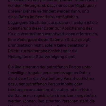
Verantwortlichen die Löschung sämtlicherlinks zu diesen
personenbezogenen Daten oder von Kopien oder
vor dem Hintergrund, dass nur so der Missbrauch
Replikationen dieser personenbezogenen Daten verlangt
unserer Dienste verhindert werden kann, und
hat, soweit die Verarbeitung nicht erforderlich ist. Der
Mitarbeiter wird im Einzelfall das Notwendige
diese Daten im Bedarfsfall ermöglichen,
veranlassen.
begangene Straftaten aufzuklären. Insofern ist die
Speicherung dieser Daten zur Absicherung des
e) Recht auf Einschränkung der Verarbeitung
für die Verarbeitung Verantwortlichen erforderlich.
Jede von der Verarbeitung personenbezogener Daten
betroffene Person hat das vom Europäischen Richtlinien-
Eine Weitergabe dieser Daten an Dritte erfolgt
und Verordnungsgeber gewährte Recht, von dem
grundsätzlich nicht, sofern keine gesetzliche
Verantwortlichen die Einschränkung der Verarbeitung zu
verlangen, wenn eine der folgenden Voraussetzungen
Pflicht zur Weitergabe besteht oder die
gegeben ist:
Weitergabe der Strafverfolgung dient.
Die Richtigkeit der personenbezogenen Daten wird
von der betroffenen Person bestritten, und zwar für
Die Registrierung der betroffenen Person unter
eine Dauer, die es dem Verantwortlichen ermöglicht,
freiwilliger Angabe personenbezogener Daten
die Richtigkeit der personenbezogenen Daten zu
überprüfen.
dient dem für die Verarbeitung Verantwortlichen
Die Verarbeitung ist unrechtmäßig, die betroffene
dazu, der betroffenen Person Inhalte oder
Person lehnt die Löschung der personenbezogenen
Daten ab und verlangt stattdessen die Einschränkung
Leistungen anzubieten, die aufgrund der Natur
der Nutzung der personenbezogenen Daten.
der Sache nur registrierten Benutzern angeboten
Der Verantwortliche benötigt die personenbezogenen
Daten für die Zwecke der Verarbeitung nicht länger,
werden können. Registrierten Personen steht die
die betroffene Person benötigt sie jedoch zur