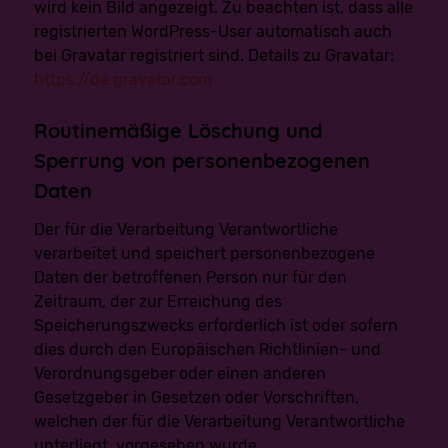
wird kein Bild angezeigt. Zu beachten ist, dass alle
Verarbeitung Verantwortlichen wenden.
registrierten WordPress-User automatisch auch
i) Recht auf Widerruf einer datenschutzrechtlichen
bei Gravatar registriert sind. Details zu Gravatar:
Einwilligung
https://de.gravatar.com
Jede von der Verarbeitung personenbezogener Daten
betroffene Person hat das vom Europäischen Richtlinien-
und Verordnungsgeber gewährte Recht, eine Einwilligung
Routinemäßige Löschung und
zur Verarbeitung personenbezogener Daten jederzeit zu
widerrufen.
Sperrung von personenbezogenen
Daten
Möchte die betroffene Person ihr Recht auf Widerruf
einer Einwilligung geltend machen, kann sie sich hierzu
jederzeit an einen Mitarbeiter des für die Verarbeitung
Der für die Verarbeitung Verantwortliche
Verantwortlichen wenden.
verarbeitet und speichert personenbezogene
Daten der betroffenen Person nur für den
Rechtsgrundlage der Verarbeitung
Zeitraum, der zur Erreichung des
Art. 6 Ilit. a DS-GVO dient unserem Unternehmen als
Rechtsgrundlage für Verarbeitungsvorgänge, bei denen wir
Speicherungszwecks erforderlich ist oder sofern
eine Einwilligung für einen bestimmten Verarbeitungszweck
dies durch den Europäischen Richtlinien- und
einholen. Ist die Verarbeitung personenbezogener Daten zur
Erfüllung eines Vertrags, dessen Vertragspartei die
Verordnungsgeber oder einen anderen
betroffene Person ist, erforderlich, wie dies beispielsweise bei
Gesetzgeber in Gesetzen oder Vorschriften,
Verarbeitungsvorgängen der Fall ist, die für einelieferung von
Waren oder die Erbringung einer sonstigen Leistung oder
welchen der für die Verarbeitung Verantwortliche
Gegenleistung notwendig sind, so beruht die Verarbeitung
unterliegt, vorgesehen wurde.
auf Art. 6 Ilit. b DS-GVO. Gleiches gilt für solche