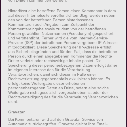
von Dritten kommentiert werden.
Cookie-ID. Eine Cookie-ID ist eine eindeutige
Kennung des Cookies. Sie besteht aus einer
Hinterlässt eine betroffene Person einen Kommentar in dem
Zeichenfolge, durch welche Internetseiten und
auf dieser Internetseite veröffentlichten Blog, werden neben
den von der betroffenen Person hinterlassenen
Server dem konkreten Internetbrowser
Kommentaren auch Angaben zum Zeitpunkt der
zugeordnet werden können, in dem das Cookie
Kommentareingabe sowie zu dem von der betroffenen
Person gewählten Nutzernamen (Pseudonym) gespeichert
gespeichert wurde. Dies ermöglicht es den
und veröffentlicht. Ferner wird die vom Internet-Service-
besuchten Internetseiten und Servern, den
Provider (ISP) der betroffenen Person vergebene IP-Adresse
mitprotokolliert. Diese Speicherung der IP-Adresse erfolgt
individuellen Browser der betroffenen Person von
aus Sicherheitsgründen und für den Fall, dass die betroffene
anderen Internetbrowsern, die andere Cookies
Person durch einen abgegebenen Kommentar die Rechte
Dritter verletzt oder rechtswidrige Inhalte postet. Die
enthalten, zu unterscheiden. Ein bestimmter
Speicherung dieser personenbezogenen Daten erfolgt daher
Internetbrowser kann über die eindeutige Cookie-
im eigenen Interesse des für die Verarbeitung
Verantwortlichen, damit sich dieser im Falle einer
ID wiedererkannt und identifiziert werden.
Rechtsverletzung gegebenenfalls exkulpieren könnte. Es
erfolgt keine Weitergabe dieser erhobenen
personenbezogenen Daten an Dritte, sofern eine solche
Durch den Einsatz von Cookies kann den Nutzern
Weitergabe nicht gesetzlich vorgeschrieben ist oder der
dieser Internetseite nutzerfreundlichere Services
Rechtsverteidigung des für die Verarbeitung Verantwortlichen
dient.
bereitstellen, die ohne die Cookie-Setzung nicht
möglich wären.
Gravatar
Bei Kommentaren wird auf den Gravatar Service von
Mittels eines Cookies können die Informationen
Auttomatic zurückgegriffen. Gravatar gleicht Ihre Email-