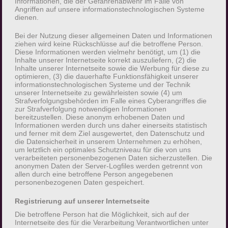
Informationen, die der Gefahrenabwehr im Falle von
Person, Behörde, Einrichtung oder andere
Angriffen auf unsere informationstechnologischen Systeme
Stelle, der personenbezogene Daten
dienen.
offengelegt werden, unabhängig davon, ob es
Bei der Nutzung dieser allgemeinen Daten und Informationen
sich bei ihr um einen Dritten handelt oder
ziehen wird keine Rückschlüsse auf die betroffene Person.
Diese Informationen werden vielmehr benötigt, um (1) die
nicht. Behörden, die im Rahmen eines
Inhalte unserer Internetseite korrekt auszuliefern, (2) die
bestimmten Untersuchungsauftrags nach dem
Inhalte unserer Internetseite sowie die Werbung für diese zu
optimieren, (3) die dauerhafte Funktionsfähigkeit unserer
Unionsrecht oder dem Recht der
informationstechnologischen Systeme und der Technik
Mitgliedstaaten möglicherweise
unserer Internetseite zu gewährleisten sowie (4) um
Strafverfolgungsbehörden im Falle eines Cyberangriffes die
personenbezogene Daten erhalten, gelten
zur Strafverfolgung notwendigen Informationen
jedoch nicht als Empfänger.
bereitzustellen. Diese anonym erhobenen Daten und
Informationen werden durch uns daher einerseits statistisch
und ferner mit dem Ziel ausgewertet, den Datenschutz und
j) Dritter
die Datensicherheit in unserem Unternehmen zu erhöhen,
um letztlich ein optimales Schutzniveau für die von uns
verarbeiteten personenbezogenen Daten sicherzustellen. Die
Dritter ist eine natürliche oder juristische
anonymen Daten der Server-Logfiles werden getrennt von
Person, Behörde, Einrichtung oder andere
allen durch eine betroffene Person angegebenen
personenbezogenen Daten gespeichert.
Stelle außer der betroffenen Person, dem
Verantwortlichen, dem Auftragsverarbeiter
Registrierung auf unserer Internetseite
und den Personen, die unter der unmittelbaren
Die betroffene Person hat die Möglichkeit, sich auf der
Verantwortung des Verantwortlichen oder des
Internetseite des für die Verarbeitung Verantwortlichen unter