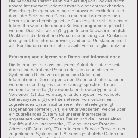
Die betroffene Person kann die Setzung von Cookies durch
Verarbeitung von personenbezogenen Daten
unsere Internetseite jederzeit mittels einer entsprechenden
Einstellung des genutzten Internetbrowsers verhindern und
entscheidet. Sind die Zwecke und Mittel dieser
damit der Setzung von Cookies dauerhaft widersprechen.
Verarbeitung durch das Unionsrecht oder das
Ferner können bereits gesetzte Cookies jederzeit über einen
Internetbrowser oder andere Softwareprogramme gelöscht
Recht der Mitgliedstaaten vorgegeben, so kann
werden. Dies ist in allen gängigen Internetbrowsern möglich.
der Verantwortliche beziehungsweise können
Deaktiviert die betroffene Person die Setzung von Cookies in
dem genutzten Internetbrowser, sind unter Umständen nicht
die bestimmten Kriterien seiner Benennung
alle Funktionen unserer Internetseite vollumfänglich nutzbar.
nach dem Unionsrecht oder dem Recht der
Mitgliedstaaten vorgesehen werden.
Erfassung von allgemeinen Daten und Informationen
Die Internetseite erfasst mit jedem Aufruf der Internetseite
durch eine betroffene Person oder ein automatisiertes
h) Auftragsverarbeiter
System eine Reihe von allgemeinen Daten und
Informationen. Diese allgemeinen Daten und Informationen
Auftragsverarbeiter ist eine natürliche oder
werden in den Logfiles des Servers gespeichert. Erfasst
werden können die (1) verwendeten Browsertypen und
juristische Person, Behörde, Einrichtung oder
Versionen, (2) das vom zugreifenden System verwendete
andere Stelle, die personenbezogene Daten im
Betriebssystem, (3) die Internetseite, von welcher ein
zugreifendes System auf unsere Internetseite gelangt
Auftrag des Verantwortlichen verarbeitet.
(sogenannte Referrer), (4) die Unterwebseiten, welche über
ein zugreifendes System auf unserer Internetseite
angesteuert werden, (5) das Datum und die Uhrzeit eines
i) Empfänger
Zugriffs auf die Internetseite, (6) eine Internet-Protokoll-
Adresse (IP-Adresse), (7) der Internet-Service-Provider des
Empfänger ist eine natürliche oder juristische
zugreifenden Systems und (8) sonstige ähnliche Daten und