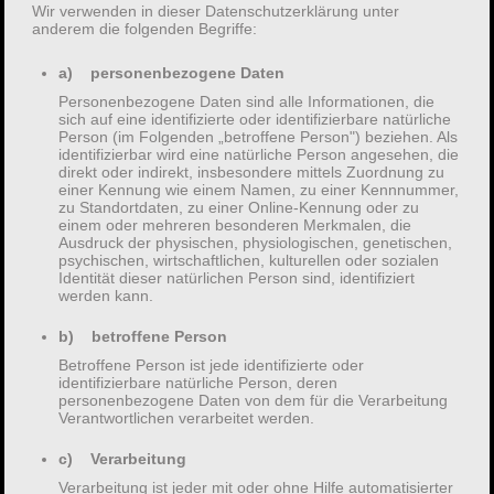
Wir verwenden in dieser Datenschutzerklärung unter
anderem die folgenden Begriffe:
a) personenbezogene Daten
Personenbezogene Daten sind alle Informationen, die
sich auf eine identifizierte oder identifizierbare natürliche
Allgemein
Person (im Folgenden „betroffene Person") beziehen. Als
identifizierbar wird eine natürliche Person angesehen, die
direkt oder indirekt, insbesondere mittels Zuordnung zu
einer Kennung wie einem Namen, zu einer Kennnummer,
zu Standortdaten, zu einer Online-Kennung oder zu
einem oder mehreren besonderen Merkmalen, die
Ausdruck der physischen, physiologischen, genetischen,
psychischen, wirtschaftlichen, kulturellen oder sozialen
Welcome
Identität dieser natürlichen Person sind, identifiziert
werden kann.
b) betroffene Person
Published:
24 Oktober 2023
Betroffene Person ist jede identifizierte oder
identifizierbare natürliche Person, deren
Written by
admin2796
No comments
personenbezogene Daten von dem für die Verarbeitung
Verantwortlichen verarbeitet werden.
Categories:
Allgemein
c) Verarbeitung
Hi dicks and chicks,
Verarbeitung ist jeder mit oder ohne Hilfe automatisierter