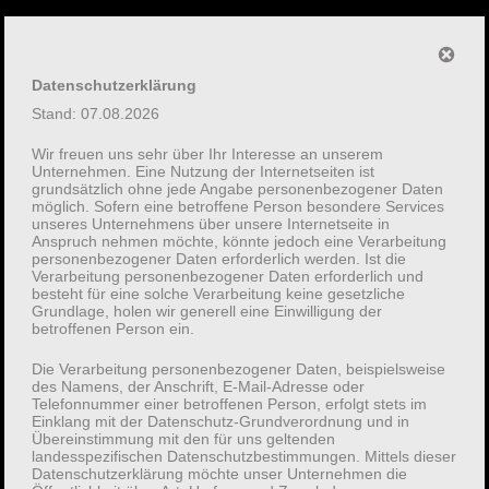
Datenschutzerklärung
Stand: 07.08.2026
Wir freuen uns sehr über Ihr Interesse an unserem
Unternehmen. Eine Nutzung der Internetseiten ist
grundsätzlich ohne jede Angabe personenbezogener Daten
möglich. Sofern eine betroffene Person besondere Services
unseres Unternehmens über unsere Internetseite in
Anspruch nehmen möchte, könnte jedoch eine Verarbeitung
personenbezogener Daten erforderlich werden. Ist die
Verarbeitung personenbezogener Daten erforderlich und
besteht für eine solche Verarbeitung keine gesetzliche
Grundlage, holen wir generell eine Einwilligung der
betroffenen Person ein.
Die Verarbeitung personenbezogener Daten, beispielsweise
des Namens, der Anschrift, E-Mail-Adresse oder
Telefonnummer einer betroffenen Person, erfolgt stets im
Einklang mit der Datenschutz-Grundverordnung und in
Suchen
Übereinstimmung mit den für uns geltenden
landesspezifischen Datenschutzbestimmungen. Mittels dieser
Suchen
Datenschutzerklärung möchte unser Unternehmen die