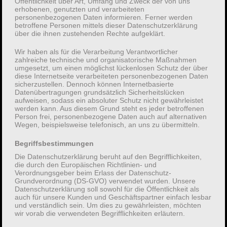
Öffentlichkeit über Art, Umfang und Zweck der von uns
erhobenen, genutzten und verarbeiteten
personenbezogenen Daten informieren. Ferner werden
betroffene Personen mittels dieser Datenschutzerklärung
über die ihnen zustehenden Rechte aufgeklärt.
Neueste Beiträge
Wir haben als für die Verarbeitung Verantwortlicher
zahlreiche technische und organisatorische Maßnahmen
umgesetzt, um einen möglichst lückenlosen Schutz der über
diese Internetseite verarbeiteten personenbezogenen Daten
Filmography
sicherzustellen. Dennoch können Internetbasierte
Booking question
Datenübertragungen grundsätzlich Sicherheitslücken
aufweisen, sodass ein absoluter Schutz nicht gewährleistet
Contact
werden kann. Aus diesem Grund steht es jeder betroffenen
Kontakt
Person frei, personenbezogene Daten auch auf alternativen
Wegen, beispielsweise telefonisch, an uns zu übermitteln.
About me
Begriffsbestimmungen
Die Datenschutzerklärung beruht auf den Begrifflichkeiten,
die durch den Europäischen Richtlinien- und
Verordnungsgeber beim Erlass der Datenschutz-
Grundverordnung (DS-GVO) verwendet wurden. Unsere
Datenschutzerklärung soll sowohl für die Öffentlichkeit als
Neueste Kommentare
auch für unsere Kunden und Geschäftspartner einfach lesbar
und verständlich sein. Um dies zu gewährleisten, möchten
wir vorab die verwendeten Begrifflichkeiten erläutern.
Es sind keine Kommentare vorhanden.